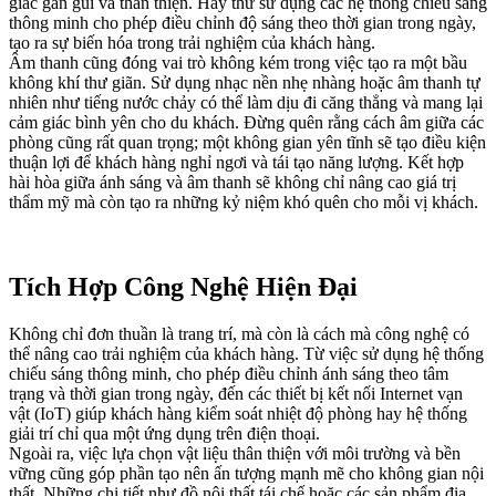
giác gần gũi và thân thiện. Hãy thử sử dụng các hệ thống chiếu sáng
thông minh cho phép điều chỉnh độ sáng theo thời gian trong ngày,
tạo ra sự biến hóa trong trải nghiệm của khách hàng.
Âm thanh cũng đóng vai trò không kém trong việc tạo ra một bầu
không khí thư giãn. Sử dụng nhạc nền nhẹ nhàng hoặc âm thanh tự
nhiên như tiếng nước chảy có thể làm dịu đi căng thẳng và mang lại
cảm giác bình yên cho du khách. Đừng quên rằng cách âm giữa các
phòng cũng rất quan trọng; một không gian yên tĩnh sẽ tạo điều kiện
thuận lợi để khách hàng nghỉ ngơi và tái tạo năng lượng. Kết hợp
hài hòa giữa ánh sáng và âm thanh sẽ không chỉ nâng cao giá trị
thẩm mỹ mà còn tạo ra những kỷ niệm khó quên cho mỗi vị khách.
Tích Hợp Công Nghệ Hiện Đại
Không chỉ đơn thuần là trang trí, mà còn là cách mà công nghệ có
thể nâng cao trải nghiệm của khách hàng. Từ việc sử dụng hệ thống
chiếu sáng thông minh, cho phép điều chỉnh ánh sáng theo tâm
trạng và thời gian trong ngày, đến các thiết bị kết nối Internet vạn
vật (IoT) giúp khách hàng kiểm soát nhiệt độ phòng hay hệ thống
giải trí chỉ qua một ứng dụng trên điện thoại.
Ngoài ra, việc lựa chọn vật liệu thân thiện với môi trường và bền
vững cũng góp phần tạo nên ấn tượng mạnh mẽ cho không gian nội
thất. Những chi tiết như đồ nội thất tái chế hoặc các sản phẩm địa