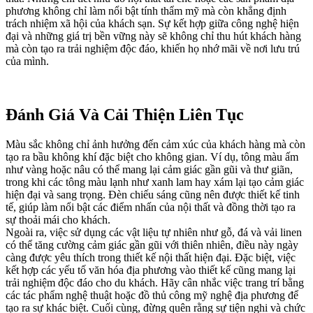
phương không chỉ làm nổi bật tính thẩm mỹ mà còn khẳng định
trách nhiệm xã hội của khách sạn. Sự kết hợp giữa công nghệ hiện
đại và những giá trị bền vững này sẽ không chỉ thu hút khách hàng
mà còn tạo ra trải nghiệm độc đáo, khiến họ nhớ mãi về nơi lưu trú
của mình.
Đánh Giá Và Cải Thiện Liên Tục
Màu sắc không chỉ ảnh hưởng đến cảm xúc của khách hàng mà còn
tạo ra bầu không khí đặc biệt cho không gian. Ví dụ, tông màu ấm
như vàng hoặc nâu có thể mang lại cảm giác gần gũi và thư giãn,
trong khi các tông màu lạnh như xanh lam hay xám lại tạo cảm giác
hiện đại và sang trọng. Đèn chiếu sáng cũng nên được thiết kế tinh
tế, giúp làm nổi bật các điểm nhấn của nội thất và đồng thời tạo ra
sự thoải mái cho khách.
Ngoài ra, việc sử dụng các vật liệu tự nhiên như gỗ, đá và vải linen
có thể tăng cường cảm giác gần gũi với thiên nhiên, điều này ngày
càng được yêu thích trong thiết kế nội thất hiện đại. Đặc biệt, việc
kết hợp các yếu tố văn hóa địa phương vào thiết kế cũng mang lại
trải nghiệm độc đáo cho du khách. Hãy cân nhắc việc trang trí bằng
các tác phẩm nghệ thuật hoặc đồ thủ công mỹ nghệ địa phương để
tạo ra sự khác biệt. Cuối cùng, đừng quên rằng sự tiện nghi và chức