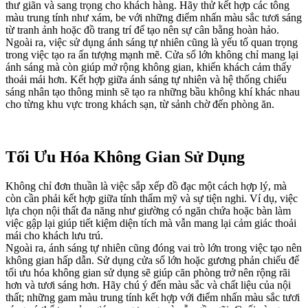
thư giãn và sang trọng cho khách hàng. Hãy thử kết hợp các tông
màu trung tính như xám, be với những điểm nhấn màu sắc tươi sáng
từ tranh ảnh hoặc đồ trang trí để tạo nên sự cân bằng hoàn hảo.
Ngoài ra, việc sử dụng ánh sáng tự nhiên cũng là yếu tố quan trọng
trong việc tạo ra ấn tượng mạnh mẽ. Cửa sổ lớn không chỉ mang lại
ánh sáng mà còn giúp mở rộng không gian, khiến khách cảm thấy
thoải mái hơn. Kết hợp giữa ánh sáng tự nhiên và hệ thống chiếu
sáng nhân tạo thông minh sẽ tạo ra những bầu không khí khác nhau
cho từng khu vực trong khách sạn, từ sảnh chờ đến phòng ăn.
Tối Ưu Hóa Không Gian Sử Dụng
Không chỉ đơn thuần là việc sắp xếp đồ đạc một cách hợp lý, mà
còn cần phải kết hợp giữa tính thẩm mỹ và sự tiện nghi. Ví dụ, việc
lựa chọn nội thất đa năng như giường có ngăn chứa hoặc bàn làm
việc gập lại giúp tiết kiệm diện tích mà vẫn mang lại cảm giác thoải
mái cho khách lưu trú.
Ngoài ra, ánh sáng tự nhiên cũng đóng vai trò lớn trong việc tạo nên
không gian hấp dẫn. Sử dụng cửa sổ lớn hoặc gương phản chiếu để
tối ưu hóa không gian sử dụng sẽ giúp căn phòng trở nên rộng rãi
hơn và tươi sáng hơn. Hãy chú ý đến màu sắc và chất liệu của nội
thất; những gam màu trung tính kết hợp với điểm nhấn màu sắc tươi