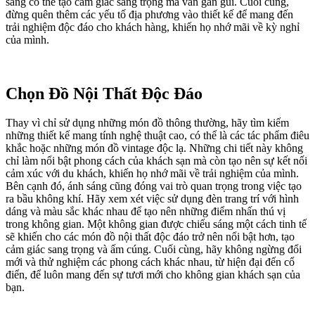
sáng có thể tạo cảm giác sang trọng mà vẫn gần gũi. Cuối cùng,
đừng quên thêm các yếu tố địa phương vào thiết kế để mang đến
trải nghiệm độc đáo cho khách hàng, khiến họ nhớ mãi về kỳ nghỉ
của mình.
Chọn Đồ Nội Thất Độc Đáo
Thay vì chỉ sử dụng những món đồ thông thường, hãy tìm kiếm
những thiết kế mang tính nghệ thuật cao, có thể là các tác phẩm điêu
khắc hoặc những món đồ vintage độc lạ. Những chi tiết này không
chỉ làm nổi bật phong cách của khách sạn mà còn tạo nên sự kết nối
cảm xúc với du khách, khiến họ nhớ mãi về trải nghiệm của mình.
Bên cạnh đó, ánh sáng cũng đóng vai trò quan trọng trong việc tạo
ra bầu không khí. Hãy xem xét việc sử dụng đèn trang trí với hình
dáng và màu sắc khác nhau để tạo nên những điểm nhấn thú vị
trong không gian. Một không gian được chiếu sáng một cách tinh tế
sẽ khiến cho các món đồ nội thất độc đáo trở nên nổi bật hơn, tạo
cảm giác sang trọng và ấm cúng. Cuối cùng, hãy không ngừng đổi
mới và thử nghiệm các phong cách khác nhau, từ hiện đại đến cổ
điển, để luôn mang đến sự tươi mới cho không gian khách sạn của
bạn.