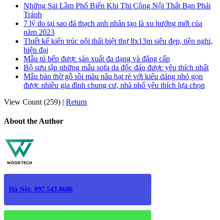
Những Sai Lầm Phổ Biến Khi Thi Công Nội Thất Bạn Phải
Tránh
7 lý do tại sao đá thạch anh nhân tạo là xu hướng mới của
năm 2023
Thiết kế kiến trúc nội thất biệt thự 8x13m siêu đẹp, tiện nghi,
hiện đại
Mẫu tủ bếp được sản xuất đa dạng và đẳng cấp
Bộ sưu tập những mẫu sofa da độc đáo được yêu thích nhất
Mẫu bàn thờ gỗ sồi màu nâu hạt rẻ với kiểu dáng nhỏ gọn
được nhiều gia đình chung cư, nhà phố yêu thích lựa chọn
View Count (259)
|
Return
About the Author
Hà Nội: 097.543.8686