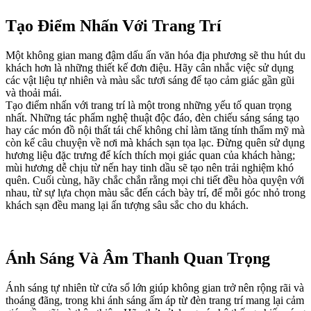
Tạo Điểm Nhấn Với Trang Trí
Một không gian mang đậm dấu ấn văn hóa địa phương sẽ thu hút du
khách hơn là những thiết kế đơn điệu. Hãy cân nhắc việc sử dụng
các vật liệu tự nhiên và màu sắc tươi sáng để tạo cảm giác gần gũi
và thoải mái.
Tạo điểm nhấn với trang trí là một trong những yếu tố quan trọng
nhất. Những tác phẩm nghệ thuật độc đáo, đèn chiếu sáng sáng tạo
hay các món đồ nội thất tái chế không chỉ làm tăng tính thẩm mỹ mà
còn kể câu chuyện về nơi mà khách sạn tọa lạc. Đừng quên sử dụng
hương liệu đặc trưng để kích thích mọi giác quan của khách hàng;
mùi hương dễ chịu từ nến hay tinh dầu sẽ tạo nên trải nghiệm khó
quên. Cuối cùng, hãy chắc chắn rằng mọi chi tiết đều hòa quyện với
nhau, từ sự lựa chọn màu sắc đến cách bày trí, để mỗi góc nhỏ trong
khách sạn đều mang lại ấn tượng sâu sắc cho du khách.
Ánh Sáng Và Âm Thanh Quan Trọng
Ánh sáng tự nhiên từ cửa sổ lớn giúp không gian trở nên rộng rãi và
thoáng đãng, trong khi ánh sáng ấm áp từ đèn trang trí mang lại cảm