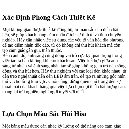
Xác Định Phong Cách Thiết Kế
Một không gian được thiết kế đồng bộ, từ màu sắc cho đến chất
liệu, sẽ giúp khách hàng cảm nhận được sự tinh tế và tính chuyên
nghiệp. Hãy cân nhắc việc sử dụng các yếu tố văn hóa địa phương
để tạo điểm nhấn độc đáo, từ đó không chỉ thu hút khách mà còn
tạo cảm giác gần gũi, thân thuộc.
Bên cạnh đó, ánh sáng cũng đóng vai trò cực kỳ quan trọng trong
việc tạo ra bầu không khí cho khách sạn. Việc kết hợp giữa ánh
sáng tự nhiên và ánh sáng nhân tạo sẽ giúp không gian trở nên sống
động và thu hút hơn. Hãy thử nghiệm với các loại đèn khác nhau, từ
đèn treo nghệ thuật đến đèn LED âm trần, để tạo ra những góc nhìn
thú vị cho từng khu vực. Cuối cùng, đừng quên chú trọng đến sự
thoải mái của khách hàng qua việc lựa chọn nội thất chất lượng cao,
mang lại trải nghiệm nghỉ ngơi tuyệt vời nhất.
Lựa Chọn Màu Sắc Hài Hòa
Một bảng màu được cân nhắc kỹ lưỡng có thể nâng cao cảm giác