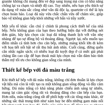
granite không chỉ mang đến vẻ đẹp sang trọng mà còn có khả năng
chống lại va chạm và nhiệt độ cao. Tuy nhiên, nếu bạn yêu thích sự
đa dạng về màu sắc cũng như vân đá độc lạ, quartzite có thể là lựa
chọn hoàn hảo. Loại đá này vừa chắc chắn vừa dễ chăm sóc, giúp
bảo vệ không gian bếp khỏi những vết bẩn và trầy xước.
Một yếu tố khác cần chú ý chính là phong cách thiết kế của nhà
bếp. Nếu không gian của bạn theo hướng hiện đại với đường nét
đơn giản, hãy lựa chọn các loại đá trắng thanh lịch với vân nhẹ
nhàng để tạo sự đồng bộ và thoáng đãng. Ngược lại, nếu muốn tạo
điểm nhấn cá tính hơn cho căn bếp, những mảng khối lớn đi kèm
với họa tiết nổi bật sẽ rất thu hút ánh nhìn. Cuối cùng, đừng quên
cân nhắc ngân sách; có nhiều loại đá tuyệt đẹp ở cả mức giá phải
chăng lẫn cao cấp để bạn thoải mái lựa chọn mà vẫn đảm bảo tính
thẩm mỹ tối ưu cho không gian sống của mình.
Thiết kế bếp với đá màu trắng
Khi thiết kế bếp với đá màu trắng, không chỉ đơn thuần là lựa chọn
vật liệu mà còn là việc tạo ra một không gian sống động và đầy cảm
hứng. Đá màu trắng có khả năng phản chiếu ánh sáng tự nhiên,
mang lại cảm giác rộng rãi và thoáng đãng cho căn bếp của bạn.
Hơn nữa, màu trắng cũng rất dễ phối hợp với các tông màu khác, từ
những sắc thái trung tính như xám hay be đến những gam màu nổi