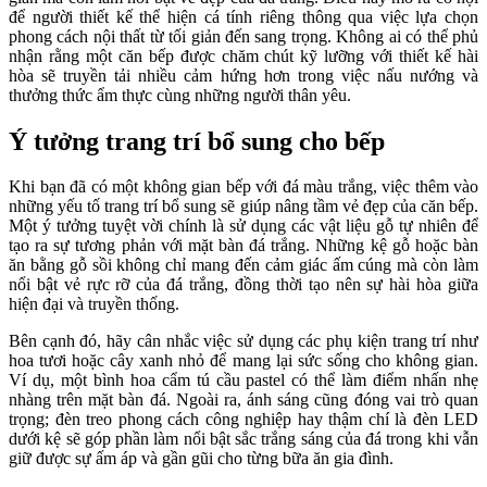
để người thiết kế thể hiện cá tính riêng thông qua việc lựa chọn
phong cách nội thất từ tối giản đến sang trọng. Không ai có thể phủ
nhận rằng một căn bếp được chăm chút kỹ lưỡng với thiết kế hài
hòa sẽ truyền tải nhiều cảm hứng hơn trong việc nấu nướng và
thưởng thức ẩm thực cùng những người thân yêu.
Ý tưởng trang trí bổ sung cho bếp
Khi bạn đã có một không gian bếp với đá màu trắng, việc thêm vào
những yếu tố trang trí bổ sung sẽ giúp nâng tầm vẻ đẹp của căn bếp.
Một ý tưởng tuyệt vời chính là sử dụng các vật liệu gỗ tự nhiên để
tạo ra sự tương phản với mặt bàn đá trắng. Những kệ gỗ hoặc bàn
ăn bằng gỗ sồi không chỉ mang đến cảm giác ấm cúng mà còn làm
nổi bật vẻ rực rỡ của đá trắng, đồng thời tạo nên sự hài hòa giữa
hiện đại và truyền thống.
Bên cạnh đó, hãy cân nhắc việc sử dụng các phụ kiện trang trí như
hoa tươi hoặc cây xanh nhỏ để mang lại sức sống cho không gian.
Ví dụ, một bình hoa cẩm tú cầu pastel có thể làm điểm nhấn nhẹ
nhàng trên mặt bàn đá. Ngoài ra, ánh sáng cũng đóng vai trò quan
trọng; đèn treo phong cách công nghiệp hay thậm chí là đèn LED
dưới kệ sẽ góp phần làm nổi bật sắc trắng sáng của đá trong khi vẫn
giữ được sự ấm áp và gần gũi cho từng bữa ăn gia đình.