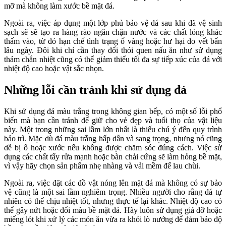
mỡ mà không làm xước bề mặt đá.
Ngoài ra, việc áp dụng một lớp phủ bảo vệ đá sau khi đã vệ sinh
sạch sẽ sẽ tạo ra hàng rào ngăn chặn nước và các chất lỏng khác
thấm vào, từ đó hạn chế tình trạng ố vàng hoặc hư hại do vết bẩn
lâu ngày. Đôi khi chỉ cần thay đổi thói quen nấu ăn như sử dụng
thảm chắn nhiệt cũng có thể giảm thiểu tối đa sự tiếp xúc của đá với
nhiệt độ cao hoặc vật sắc nhọn.
Những lỗi cần tránh khi sử dụng đá
Khi sử dụng đá màu trắng trong không gian bếp, có một số lỗi phổ
biến mà bạn cần tránh để giữ cho vẻ đẹp và tuổi thọ của vật liệu
này. Một trong những sai lầm lớn nhất là thiếu chú ý đến quy trình
bảo trì. Mặc dù đá màu trắng hấp dẫn và sang trọng, nhưng nó cũng
dễ bị ố hoặc xước nếu không được chăm sóc đúng cách. Việc sử
dụng các chất tẩy rửa mạnh hoặc bàn chải cứng sẽ làm hỏng bề mặt,
vì vậy hãy chọn sản phẩm nhẹ nhàng và vải mềm để lau chùi.
Ngoài ra, việc đặt các đồ vật nóng lên mặt đá mà không có sự bảo
vệ cũng là một sai lầm nghiêm trọng. Nhiều người cho rằng đá tự
nhiên có thể chịu nhiệt tốt, nhưng thực tế lại khác. Nhiệt độ cao có
thể gây nứt hoặc đổi màu bề mặt đá. Hãy luôn sử dụng giá đỡ hoặc
miếng lót khi xử lý các món ăn vừa ra khỏi lò nướng để đảm bảo độ