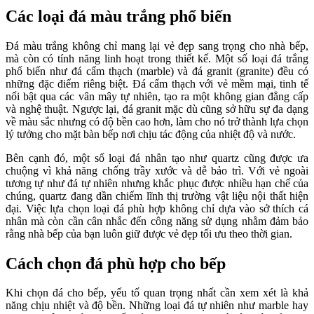
Các loại đá màu trắng phổ biến
Đá màu trắng không chỉ mang lại vẻ đẹp sang trọng cho nhà bếp,
mà còn có tính năng linh hoạt trong thiết kế. Một số loại đá trắng
phổ biến như đá cẩm thạch (marble) và đá granit (granite) đều có
những đặc điểm riêng biệt. Đá cẩm thạch với vẻ mềm mại, tinh tế
nổi bật qua các vân mây tự nhiên, tạo ra một không gian đẳng cấp
và nghệ thuật. Ngược lại, đá granit mặc dù cũng sở hữu sự đa dạng
về màu sắc nhưng có độ bền cao hơn, làm cho nó trở thành lựa chọn
lý tưởng cho mặt bàn bếp nơi chịu tác động của nhiệt độ và nước.
Bên cạnh đó, một số loại đá nhân tạo như quartz cũng được ưa
chuộng vì khả năng chống trầy xước và dễ bảo trì. Với vẻ ngoài
tương tự như đá tự nhiên nhưng khắc phục được nhiều hạn chế của
chúng, quartz đang dần chiếm lĩnh thị trường vật liệu nội thất hiện
đại. Việc lựa chọn loại đá phù hợp không chỉ dựa vào sở thích cá
nhân mà còn cần cân nhắc đến công năng sử dụng nhằm đảm bảo
rằng nhà bếp của bạn luôn giữ được vẻ đẹp tối ưu theo thời gian.
Cách chọn đá phù hợp cho bếp
Khi chọn đá cho bếp, yếu tố quan trọng nhất cần xem xét là khả
năng chịu nhiệt và độ bền. Những loại đá tự nhiên như marble hay