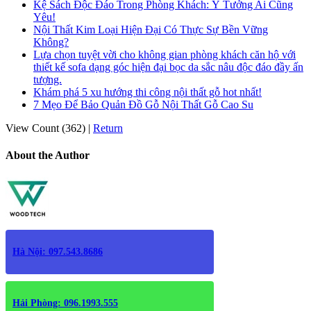
Kệ Sách Độc Đáo Trong Phòng Khách: Ý Tưởng Ai Cũng
Yêu!
Nội Thất Kim Loại Hiện Đại Có Thực Sự Bền Vững
Không?
Lựa chọn tuyệt vời cho không gian phòng khách căn hộ với
thiết kế sofa dạng góc hiện đại bọc da sắc nâu độc đáo đầy ấn
tượng.
Khám phá 5 xu hướng thi công nội thất gỗ hot nhất!
7 Mẹo Để Bảo Quản Đồ Gỗ Nội Thất Gỗ Cao Su
View Count (362)
|
Return
About the Author
Hà Nội: 097.543.8686
Hải Phòng: 096.1993.555