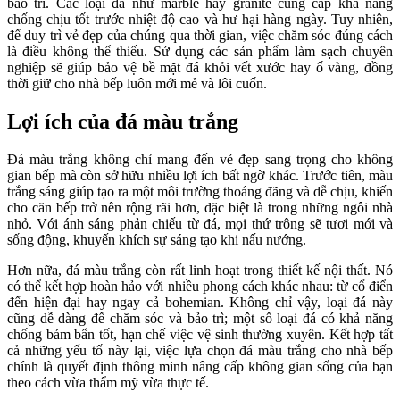
bảo trì. Các loại đá như marble hay granite cung cấp khả năng
chống chịu tốt trước nhiệt độ cao và hư hại hàng ngày. Tuy nhiên,
để duy trì vẻ đẹp của chúng qua thời gian, việc chăm sóc đúng cách
là điều không thể thiếu. Sử dụng các sản phẩm làm sạch chuyên
nghiệp sẽ giúp bảo vệ bề mặt đá khỏi vết xước hay ố vàng, đồng
thời giữ cho nhà bếp luôn mới mẻ và lôi cuốn.
Lợi ích của đá màu trắng
Đá màu trắng không chỉ mang đến vẻ đẹp sang trọng cho không
gian bếp mà còn sở hữu nhiều lợi ích bất ngờ khác. Trước tiên, màu
trắng sáng giúp tạo ra một môi trường thoáng đãng và dễ chịu, khiến
cho căn bếp trở nên rộng rãi hơn, đặc biệt là trong những ngôi nhà
nhỏ. Với ánh sáng phản chiếu từ đá, mọi thứ trông sẽ tươi mới và
sống động, khuyến khích sự sáng tạo khi nấu nướng.
Hơn nữa, đá màu trắng còn rất linh hoạt trong thiết kế nội thất. Nó
có thể kết hợp hoàn hảo với nhiều phong cách khác nhau: từ cổ điển
đến hiện đại hay ngay cả bohemian. Không chỉ vậy, loại đá này
cũng dễ dàng để chăm sóc và bảo trì; một số loại đá có khả năng
chống bám bẩn tốt, hạn chế việc vệ sinh thường xuyên. Kết hợp tất
cả những yếu tố này lại, việc lựa chọn đá màu trắng cho nhà bếp
chính là quyết định thông minh nâng cấp không gian sống của bạn
theo cách vừa thẩm mỹ vừa thực tế.