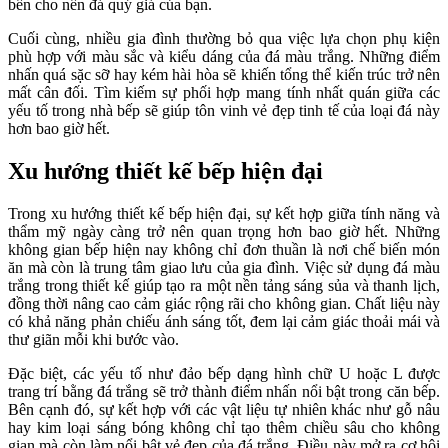
bền cho nền đá quý giá của bạn.
Cuối cùng, nhiều gia đình thường bỏ qua việc lựa chọn phụ kiện
phù hợp với màu sắc và kiểu dáng của đá màu trắng. Những điểm
nhấn quá sặc sỡ hay kém hài hòa sẽ khiến tổng thể kiến trúc trở nên
mất cân đối. Tìm kiếm sự phối hợp mang tính nhất quán giữa các
yếu tố trong nhà bếp sẽ giúp tôn vinh vẻ đẹp tinh tế của loại đá này
hơn bao giờ hết.
Xu hướng thiết kế bếp hiện đại
Trong xu hướng thiết kế bếp hiện đại, sự kết hợp giữa tính năng và
thẩm mỹ ngày càng trở nên quan trọng hơn bao giờ hết. Những
không gian bếp hiện nay không chỉ đơn thuần là nơi chế biến món
ăn mà còn là trung tâm giao lưu của gia đình. Việc sử dụng đá màu
trắng trong thiết kế giúp tạo ra một nền tảng sáng sủa và thanh lịch,
đồng thời nâng cao cảm giác rộng rãi cho không gian. Chất liệu này
có khả năng phản chiếu ánh sáng tốt, đem lại cảm giác thoải mái và
thư giãn mỗi khi bước vào.
Đặc biệt, các yếu tố như đảo bếp dạng hình chữ U hoặc L được
trang trí bằng đá trắng sẽ trở thành điểm nhấn nổi bật trong căn bếp.
Bên cạnh đó, sự kết hợp với các vật liệu tự nhiên khác như gỗ nâu
hay kim loại sáng bóng không chỉ tạo thêm chiều sâu cho không
gian mà còn làm nổi bật vẻ đẹp của đá trắng. Điều này mở ra cơ hội