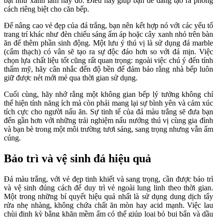
bật như xanh lam hay đỏ. Điều này giúp bạn dễ dàng tạo ra phong
cách riêng biệt cho căn bếp.
Để nâng cao vẻ đẹp của đá trắng, bạn nên kết hợp nó với các yếu tố
trang trí khác như đèn chiếu sáng ấm áp hoặc cây xanh nhỏ trên bàn
ăn để thêm phần sinh động. Một lưu ý thú vị là sử dụng đá marble
(cẩm thạch) có vân sẽ tạo ra sự độc đáo hơn so với đá mịn. Việc
chọn lựa chất liệu tốt cũng rất quan trọng: ngoài việc chú ý đến tính
thẩm mỹ, hãy cân nhắc đến độ bền để đảm bảo rằng nhà bếp luôn
giữ được nét mới mẻ qua thời gian sử dụng.
Cuối cùng, hãy nhớ rằng một không gian bếp lý tưởng không chỉ
thể hiện tính năng ích mà còn phải mang lại sự bình yên và cảm xúc
tích cực cho người nấu ăn. Sự tinh tế của đá màu trắng sẽ đưa bạn
đến gần hơn với những trải nghiệm nấu nướng thú vị cùng gia đình
và bạn bè trong một môi trường tươi sáng, sang trọng nhưng vẫn ấm
cúng.
Bảo trì và vệ sinh đá hiệu quả
Đá màu trắng, với vẻ đẹp tinh khiết và sang trọng, cần được bảo trì
và vệ sinh đúng cách để duy trì vẻ ngoài lung linh theo thời gian.
Một trong những bí quyết hiệu quả nhất là sử dụng dung dịch tẩy
rửa nhẹ nhàng, không chứa chất ăn mòn hay acid mạnh. Việc lau
chùi định kỳ bằng khăn mềm ẩm có thể giúp loại bỏ bụi bẩn và dầu