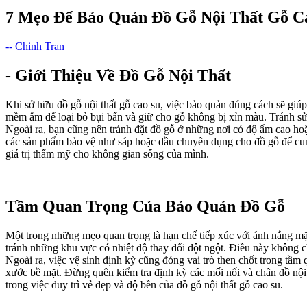
7 Mẹo Để Bảo Quản Đồ Gỗ Nội Thất Gỗ C
-- Chinh Tran
- Giới Thiệu Về Đồ Gỗ Nội Thất
Khi sở hữu đồ gỗ nội thất gỗ cao su, việc bảo quản đúng cách sẽ gi
mềm ẩm để loại bỏ bụi bẩn và giữ cho gỗ không bị xỉn màu. Tránh sử 
Ngoài ra, bạn cũng nên tránh đặt đồ gỗ ở những nơi có độ ẩm cao hoặc
các sản phẩm bảo vệ như sáp hoặc dầu chuyên dụng cho đồ gỗ để cung
giá trị thẩm mỹ cho không gian sống của mình.
Tầm Quan Trọng Của Bảo Quản Đồ Gỗ
Một trong những mẹo quan trọng là hạn chế tiếp xúc với ánh nắng mặt 
tránh những khu vực có nhiệt độ thay đổi đột ngột. Điều này không c
Ngoài ra, việc vệ sinh định kỳ cũng đóng vai trò then chốt trong t
xước bề mặt. Đừng quên kiểm tra định kỳ các mối nối và chân đồ nội 
trong việc duy trì vẻ đẹp và độ bền của đồ gỗ nội thất gỗ cao su.