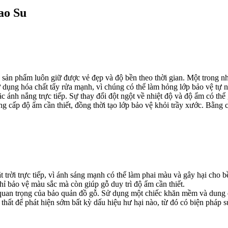
ao Su
úp sản phẩm luôn giữ được vẻ đẹp và độ bền theo thời gian. Một trong 
dụng hóa chất tẩy rửa mạnh, vì chúng có thể làm hỏng lớp bảo vệ tự n
 ánh nắng trực tiếp. Sự thay đổi đột ngột về nhiệt độ và độ ẩm có thể
 cấp độ ẩm cần thiết, đồng thời tạo lớp bảo vệ khỏi trầy xước. Bằng c
trời trực tiếp, vì ánh sáng mạnh có thể làm phai màu và gây hại cho bề
hỉ bảo vệ màu sắc mà còn giúp gỗ duy trì độ ẩm cần thiết.
ầm quan trọng của bảo quản đồ gỗ. Sử dụng một chiếc khăn mềm và dung 
thất để phát hiện sớm bất kỳ dấu hiệu hư hại nào, từ đó có biện pháp s