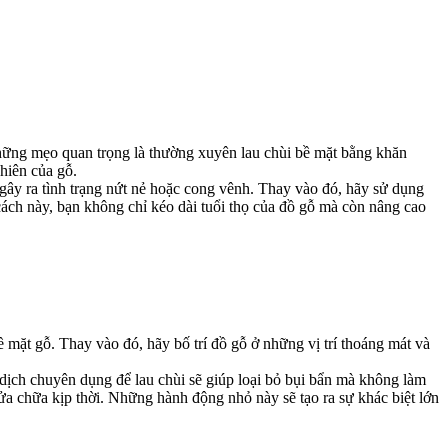
những mẹo quan trọng là thường xuyên lau chùi bề mặt bằng khăn
hiên của gỗ.
 gây ra tình trạng nứt nẻ hoặc cong vênh. Thay vào đó, hãy sử dụng
ách này, bạn không chỉ kéo dài tuổi thọ của đồ gỗ mà còn nâng cao
 mặt gỗ. Thay vào đó, hãy bố trí đồ gỗ ở những vị trí thoáng mát và
dịch chuyên dụng để lau chùi sẽ giúp loại bỏ bụi bẩn mà không làm
ửa chữa kịp thời. Những hành động nhỏ này sẽ tạo ra sự khác biệt lớn