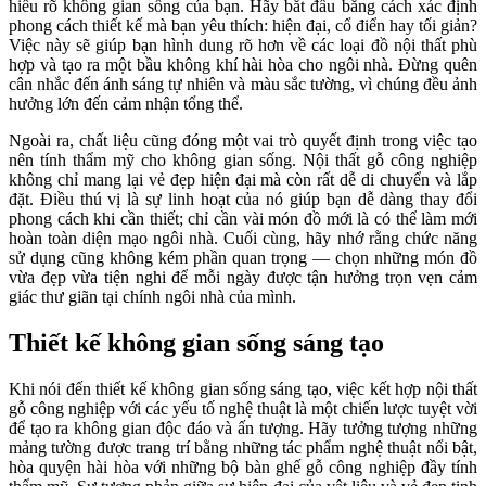
hiểu rõ không gian sống của bạn. Hãy bắt đầu bằng cách xác định
phong cách thiết kế mà bạn yêu thích: hiện đại, cổ điển hay tối giản?
Việc này sẽ giúp bạn hình dung rõ hơn về các loại đồ nội thất phù
hợp và tạo ra một bầu không khí hài hòa cho ngôi nhà. Đừng quên
cân nhắc đến ánh sáng tự nhiên và màu sắc tường, vì chúng đều ảnh
hưởng lớn đến cảm nhận tổng thể.
Ngoài ra, chất liệu cũng đóng một vai trò quyết định trong việc tạo
nên tính thẩm mỹ cho không gian sống. Nội thất gỗ công nghiệp
không chỉ mang lại vẻ đẹp hiện đại mà còn rất dễ di chuyển và lắp
đặt. Điều thú vị là sự linh hoạt của nó giúp bạn dễ dàng thay đổi
phong cách khi cần thiết; chỉ cần vài món đồ mới là có thể làm mới
hoàn toàn diện mạo ngôi nhà. Cuối cùng, hãy nhớ rằng chức năng
sử dụng cũng không kém phần quan trọng — chọn những món đồ
vừa đẹp vừa tiện nghi để mỗi ngày được tận hưởng trọn vẹn cảm
giác thư giãn tại chính ngôi nhà của mình.
Thiết kế không gian sống sáng tạo
Khi nói đến thiết kế không gian sống sáng tạo, việc kết hợp nội thất
gỗ công nghiệp với các yếu tố nghệ thuật là một chiến lược tuyệt vời
để tạo ra không gian độc đáo và ấn tượng. Hãy tưởng tượng những
mảng tường được trang trí bằng những tác phẩm nghệ thuật nổi bật,
hòa quyện hài hòa với những bộ bàn ghế gỗ công nghiệp đầy tính