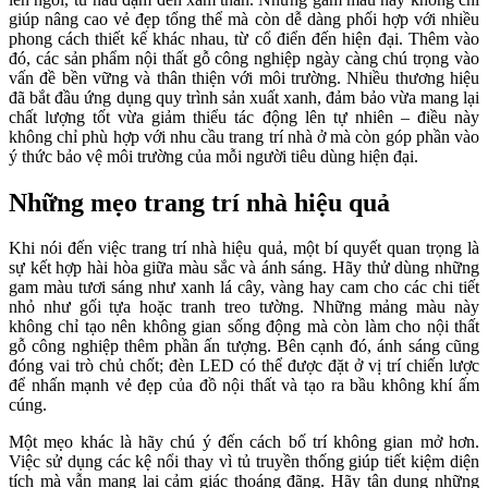
giúp nâng cao vẻ đẹp tổng thể mà còn dễ dàng phối hợp với nhiều
phong cách thiết kế khác nhau, từ cổ điển đến hiện đại. Thêm vào
đó, các sản phẩm nội thất gỗ công nghiệp ngày càng chú trọng vào
vấn đề bền vững và thân thiện với môi trường. Nhiều thương hiệu
đã bắt đầu ứng dụng quy trình sản xuất xanh, đảm bảo vừa mang lại
chất lượng tốt vừa giảm thiểu tác động lên tự nhiên – điều này
không chỉ phù hợp với nhu cầu trang trí nhà ở mà còn góp phần vào
ý thức bảo vệ môi trường của mỗi người tiêu dùng hiện đại.
Những mẹo trang trí nhà hiệu quả
Khi nói đến việc trang trí nhà hiệu quả, một bí quyết quan trọng là
sự kết hợp hài hòa giữa màu sắc và ánh sáng. Hãy thử dùng những
gam màu tươi sáng như xanh lá cây, vàng hay cam cho các chi tiết
nhỏ như gối tựa hoặc tranh treo tường. Những mảng màu này
không chỉ tạo nên không gian sống động mà còn làm cho nội thất
gỗ công nghiệp thêm phần ấn tượng. Bên cạnh đó, ánh sáng cũng
đóng vai trò chủ chốt; đèn LED có thể được đặt ở vị trí chiến lược
để nhấn mạnh vẻ đẹp của đồ nội thất và tạo ra bầu không khí ấm
cúng.
Một mẹo khác là hãy chú ý đến cách bố trí không gian mở hơn.
Việc sử dụng các kệ nổi thay vì tủ truyền thống giúp tiết kiệm diện
tích mà vẫn mang lại cảm giác thoáng đãng. Hãy tận dụng những