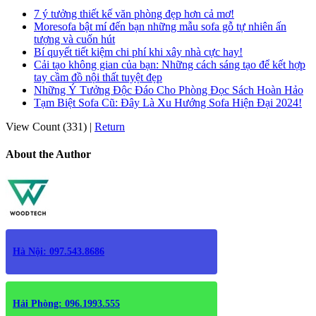
7 ý tưởng thiết kế văn phòng đẹp hơn cả mơ!
Moresofa bật mí đến bạn những mẫu sofa gỗ tự nhiên ấn
tượng và cuốn hút
Bí quyết tiết kiệm chi phí khi xây nhà cực hay!
Cải tạo không gian của bạn: Những cách sáng tạo để kết hợp
tay cầm đồ nội thất tuyệt đẹp
Những Ý Tưởng Độc Đáo Cho Phòng Đọc Sách Hoàn Hảo
Tạm Biệt Sofa Cũ: Đây Là Xu Hướng Sofa Hiện Đại 2024!
View Count (331)
|
Return
About the Author
Hà Nội: 097.543.8686
Hải Phòng: 096.1993.555