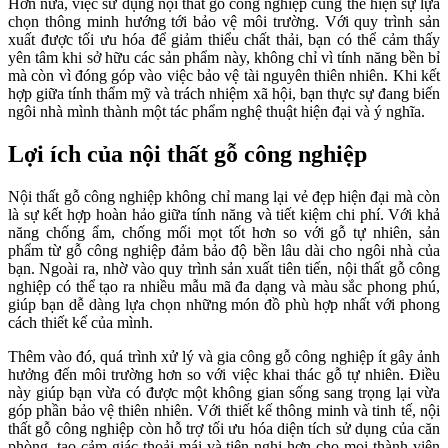
Hơn nữa, việc sử dụng nội thất gỗ công nghiệp cũng thể hiện sự lựa
chọn thông minh hướng tới bảo vệ môi trường. Với quy trình sản
xuất được tối ưu hóa để giảm thiểu chất thải, bạn có thể cảm thấy
yên tâm khi sở hữu các sản phẩm này, không chỉ vì tính năng bền bỉ
mà còn vì đóng góp vào việc bảo vệ tài nguyên thiên nhiên. Khi kết
hợp giữa tính thẩm mỹ và trách nhiệm xã hội, bạn thực sự đang biến
ngôi nhà mình thành một tác phẩm nghệ thuật hiện đại và ý nghĩa.
Lợi ích của nội thất gỗ công nghiệp
Nội thất gỗ công nghiệp không chỉ mang lại vẻ đẹp hiện đại mà còn
là sự kết hợp hoàn hảo giữa tính năng và tiết kiệm chi phí. Với khả
năng chống ẩm, chống mối mọt tốt hơn so với gỗ tự nhiên, sản
phẩm từ gỗ công nghiệp đảm bảo độ bền lâu dài cho ngôi nhà của
bạn. Ngoài ra, nhờ vào quy trình sản xuất tiên tiến, nội thất gỗ công
nghiệp có thể tạo ra nhiều mẫu mã đa dạng và màu sắc phong phú,
giúp bạn dễ dàng lựa chọn những món đồ phù hợp nhất với phong
cách thiết kế của mình.
Thêm vào đó, quá trình xử lý và gia công gỗ công nghiệp ít gây ảnh
hưởng đến môi trường hơn so với việc khai thác gỗ tự nhiên. Điều
này giúp bạn vừa có được một không gian sống sang trọng lại vừa
góp phần bảo vệ thiên nhiên. Với thiết kế thông minh và tinh tế, nội
thất gỗ công nghiệp còn hỗ trợ tối ưu hóa diện tích sử dụng của căn
phòng, tạo cảm giác thoải mái và tiện nghi hơn cho mọi thành viên