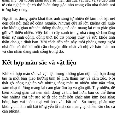
thẩm mỹ. Sự tương phản giữa sự hiện đại của vật liệu và vẻ đẹp tinh
tế của nghệ thuật có thể biến từng góc nhỏ trong căn nhà thành nơi
trưng bày riêng.
Ngoài ra, đừng quên khai thác ánh sáng tự nhiên để làm nổi bật nét
đẹp của nội thất gỗ công nghiệp. Những cửa sổ lớn không chỉ giúp
cho không gian trở nên thông thoáng mà còn mang lại cảm giác gần
gũi với thiên nhiên. Việc bố trí cây xanh trong nhà cũng sẽ làm tăng
thêm sự sinh động, đồng thời hỗ trợ phong thủy và sức khỏe tinh
thần cho gia đình bạn. Với cách tiếp cận này, mỗi phòng trong ngôi
nhà đều có thể kể một câu chuyện độc nhất vô nhị về bản thân nó
và chủ nhân đang sinh sống trong đó.
Kết hợp màu sắc và vật liệu
Khi kết hợp màu sắc và vật liệu trong không gian nội thất, bạn đang
tạo ra một bản giao hưởng tinh tế giữa thẩm mỹ và cảm xúc. Nội
thất gỗ công nghiệp với những tông màu tự nhiên như nâu trầm,
xám nhạt thường mang lại cảm giác ấm áp và gần gũi. Tuy nhiên, để
biến không gian trở nên sinh động và thu hút hơn, bạn có thể thêm
vào những chi tiết rực rỡ từ các chất liệu khác như kim loại sáng
bóng hay vải mềm mại với hoa văn bắt mắt. Sự tương phản này
không chỉ làm nổi bật từng yếu tố mà còn mang lại chiều sâu cho cả
căn phòng.