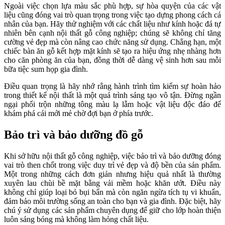
Ngoài việc chọn lựa màu sắc phù hợp, sự hòa quyện của các vật
liệu cũng đóng vai trò quan trọng trong việc tạo dựng phong cách cá
nhân của bạn. Hãy thử nghiệm với các chất liệu như kính hoặc đá tự
nhiên bên cạnh nội thất gỗ công nghiệp; chúng sẽ không chỉ tăng
cường vẻ đẹp mà còn nâng cao chức năng sử dụng. Chẳng hạn, một
chiếc bàn ăn gỗ kết hợp mặt kính sẽ tạo ra hiệu ứng nhẹ nhàng hơn
cho căn phòng ăn của bạn, đồng thời dễ dàng vệ sinh hơn sau mỗi
bữa tiệc sum họp gia đình.
Điều quan trọng là hãy nhớ rằng hành trình tìm kiếm sự hoàn hảo
trong thiết kế nội thất là một quá trình sáng tạo vô tận. Đừng ngần
ngại phối trộn những tông màu lạ lẫm hoặc vật liệu độc đáo để
khám phá cái mới mẻ chờ đợi bạn ở phía trước.
Bảo trì và bảo dưỡng đồ gỗ
Khi sở hữu nội thất gỗ công nghiệp, việc bảo trì và bảo dưỡng đóng
vai trò then chốt trong việc duy trì vẻ đẹp và độ bền của sản phẩm.
Một trong những cách đơn giản nhưng hiệu quả nhất là thường
xuyên lau chùi bề mặt bằng vải mềm hoặc khăn ướt. Điều này
không chỉ giúp loại bỏ bụi bẩn mà còn ngăn ngừa tích tụ vi khuẩn,
đảm bảo môi trường sống an toàn cho bạn và gia đình. Đặc biệt, hãy
chú ý sử dụng các sản phẩm chuyên dụng để giữ cho lớp hoàn thiện
luôn sáng bóng mà không làm hỏng chất liệu.