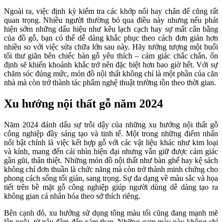
Ngoài ra, việc định kỳ kiểm tra các khớp nối hay chân đế cũng rất
quan trọng. Nhiều người thường bỏ qua điều này nhưng nếu phát
hiện sớm những dấu hiệu như kêu lạch cạch hay sự mất cân bằng
của đồ gỗ, bạn có thể dễ dàng khắc phục theo cách đơn giản hơn
nhiều so với việc sửa chữa lớn sau này. Hãy tưởng tượng một buổi
tối thư giãn bên chiếc bàn gỗ yêu thích – cảm giác chắc chắn, ổn
định sẽ khiến khoảnh khắc trở nên đặc biệt hơn bao giờ hết. Với sự
chăm sóc đúng mức, món đồ nội thất không chỉ là một phần của căn
nhà mà còn trở thành tác phẩm nghệ thuật trường tồn theo thời gian.
Xu hướng nội thất gỗ năm 2024
Năm 2024 đánh dấu sự trỗi dậy của những xu hướng nội thất gỗ
công nghiệp đầy sáng tạo và tinh tế. Một trong những điểm nhấn
nổi bật chính là việc kết hợp gỗ với các vật liệu khác như kim loại
và kính, mang đến cái nhìn hiện đại nhưng vẫn giữ được cảm giác
gần gũi, thân thiệt. Những món đồ nội thất như bàn ghế hay kệ sách
không chỉ đơn thuần là chức năng mà còn trở thành minh chứng cho
phong cách sống tối giản, sang trọng. Sự đa dạng về màu sắc và họa
tiết trên bề mặt gỗ công nghiệp giúp người dùng dễ dàng tạo ra
không gian cá nhân hóa theo sở thích riêng.
Bên cạnh đó, xu hướng sử dụng tông màu tối cũng đang mạnh mẽ
lên ngôi, từ nâu đậm đến xám than. Những gam màu này không chỉ