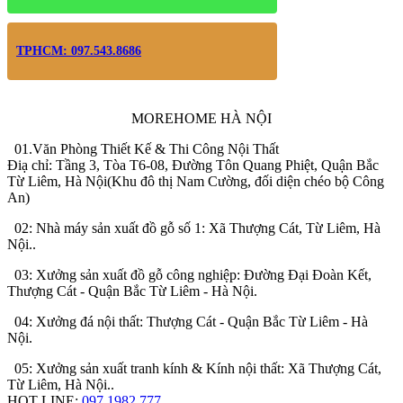
TPHCM: 097.543.8686
MOREHOME HÀ NỘI
01.Văn Phòng Thiết Kế & Thi Công Nội Thất
Điạ chỉ: Tầng 3, Tòa T6-08, Đường Tôn Quang Phiệt, Quận Bắc
Từ Liêm, Hà Nội(Khu đô thị Nam Cường, đối diện chéo bộ Công
An)
02: Nhà máy sản xuất đồ gỗ số 1: Xã Thượng Cát, Từ Liêm, Hà
Nội..
03: Xưởng sản xuất đồ gỗ công nghiệp: Đường Đại Đoàn Kết,
Thượng Cát - Quận Bắc Từ Liêm - Hà Nội.
04: Xưởng đá nội thất: Thượng Cát - Quận Bắc Từ Liêm - Hà
Nội.
05: Xưởng sản xuất tranh kính & Kính nội thất: Xã Thượng Cát,
Từ Liêm, Hà Nội..
HOT LINE:
097.1982.777