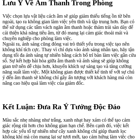
Lưu Ý Về Âm Thanh Trong Phòng
Việc chọn lựa vật liệu cách âm sẽ giúp giảm thiểu tiếng ồn từ bên
ngoài, tạo ra không gian làm việc yên tĩnh và tập trung hơn. Bạn có
thể sử dụng các tấm vách ngăn âm thanh hoặc thảm trải sàn dày để
cải thiện khả năng tiêu âm, từ đó mang lại cảm giác thoải mái và
chuyên nghiệp cho phòng làm việc.
Ngoài ra, ánh sáng cũng đóng vai trò thiết yếu trong việc tạo nên
không khí tích cực. Thay vì chỉ dựa vào ánh sáng nhân tạo, hãy tận
dụng tối đa ánh sáng tự nhiên bằng cách bố trí bàn làm việc gần cửa
sổ. Sự kết hợp hài hòa giữa âm thanh và ánh sáng sẽ giúp không
gian trở nên dễ chịu hơn, khuyến khích sự sáng tạo và tăng cường
năng suất làm việc. Một không gian được thiết kế tinh tế với sự chú
ý đến âm thanh sẽ không chỉ gây ấn tượng với khách hàng mà còn
nâng cao hiệu quả làm việc của giám đốc.
Kết Luận: Đưa Ra Ý Tưởng Độc Đáo
Màu sắc nhẹ nhàng như trắng, xanh nhạt hay xám có thể tạo cảm
giác rộng rãi hơn cho không gian hạn chế. Bên cạnh đó, việc kết
hợp các yếu tố tự nhiên như cây xanh không chỉ giúp thanh lọc
không khí mà còn mang lại sự tươi mới, tạo cảm hứng làm việc cho