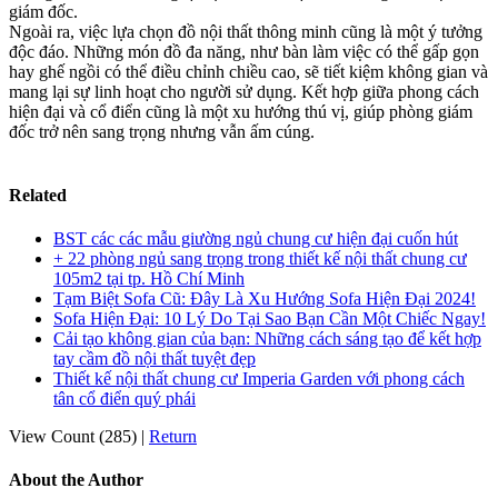
giám đốc.
Ngoài ra, việc lựa chọn đồ nội thất thông minh cũng là một ý tưởng
độc đáo. Những món đồ đa năng, như bàn làm việc có thể gấp gọn
hay ghế ngồi có thể điều chỉnh chiều cao, sẽ tiết kiệm không gian và
mang lại sự linh hoạt cho người sử dụng. Kết hợp giữa phong cách
hiện đại và cổ điển cũng là một xu hướng thú vị, giúp phòng giám
đốc trở nên sang trọng nhưng vẫn ấm cúng.
Related
BST các các mẫu giường ngủ chung cư hiện đại cuốn hút
+ 22 phòng ngủ sang trọng trong thiết kế nội thất chung cư
105m2 tại tp. Hồ Chí Minh
Tạm Biệt Sofa Cũ: Đây Là Xu Hướng Sofa Hiện Đại 2024!
Sofa Hiện Đại: 10 Lý Do Tại Sao Bạn Cần Một Chiếc Ngay!
Cải tạo không gian của bạn: Những cách sáng tạo để kết hợp
tay cầm đồ nội thất tuyệt đẹp
Thiết kế nội thất chung cư Imperia Garden với phong cách
tân cổ điển quý phái
View Count (285)
|
Return
About the Author