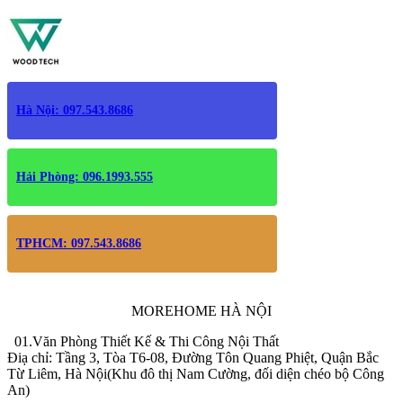
Hà Nội: 097.543.8686
Hải Phòng: 096.1993.555
TPHCM: 097.543.8686
MOREHOME HÀ NỘI
01.Văn Phòng Thiết Kế & Thi Công Nội Thất
Điạ chỉ: Tầng 3, Tòa T6-08, Đường Tôn Quang Phiệt, Quận Bắc
Từ Liêm, Hà Nội(Khu đô thị Nam Cường, đối diện chéo bộ Công
An)