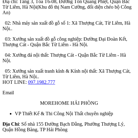
Điạ chỉ: Tầng 3, Tòa T6-08, Đường Tôn Quang Phiệt, Quận Bắc
Từ Liêm, Hà Nội(Khu đô thị Nam Cường, đối diện chéo bộ Công
An)
02: Nhà máy sản xuất đồ gỗ số 1: Xã Thượng Cát, Từ Liêm, Hà
Nội..
03: Xưởng sản xuất đồ gỗ công nghiệp: Đường Đại Đoàn Kết,
Thượng Cát - Quận Bắc Từ Liêm - Hà Nội.
04: Xưởng đá nội thất: Thượng Cát - Quận Bắc Từ Liêm - Hà
Nội.
05: Xưởng sản xuất tranh kính & Kính nội thất: Xã Thượng Cát,
Từ Liêm, Hà Nội..
HOT LINE:
097.1982.777
Email
MOREHOME HẢI PHÒNG
VP Thiết Kế & Thi Công Nội Thất chuyên nghiệp
Địa Chỉ
: Số nhà 155 Đường Bạch Đằng, Phường Thượng Lý,
Quận Hồng Bàng, TP Hải Phòng