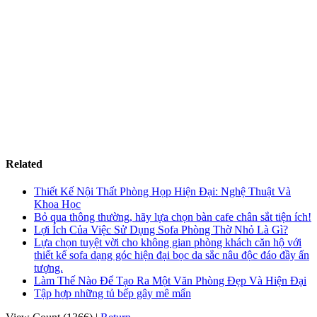
Related
Thiết Kế Nội Thất Phòng Họp Hiện Đại: Nghệ Thuật Và
Khoa Học
Bỏ qua thông thường, hãy lựa chọn bàn cafe chân sắt tiện ích!
Lợi Ích Của Việc Sử Dụng Sofa Phòng Thờ Nhỏ Là Gì?
Lựa chọn tuyệt vời cho không gian phòng khách căn hộ với
thiết kế sofa dạng góc hiện đại bọc da sắc nâu độc đáo đầy ấn
tượng.
Làm Thế Nào Để Tạo Ra Một Văn Phòng Đẹp Và Hiện Đại
Tập hợp những tủ bếp gây mê mẩn