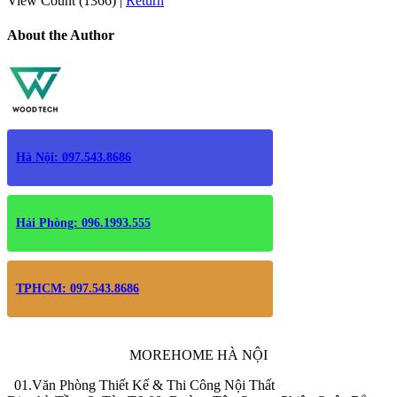
View Count (1366)
|
Return
About the Author
Hà Nội: 097.543.8686
Hải Phòng: 096.1993.555
TPHCM: 097.543.8686
MOREHOME HÀ NỘI
01.Văn Phòng Thiết Kế & Thi Công Nội Thất