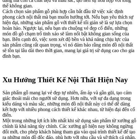
dáng mà còn cả chất liệu và màu sắc, tạo nên sự hòa hợp với tổng
thể không gian.
Cách chọn sản phẩm gỗ phù hợp cần bắt đầu từ việc xác định
phong cách nội thất mà bạn muốn hướng tới. Nếu bạn yêu thích sự
hiện đại, những sản phẩm gỗ với thiết kế tối giản sẽ là sự lựa chọn
hoàn hảo. Ngược lại, nếu bạn ưa chuộng vẻ đẹp cổ điển, những
món đồ gỗ chạm trổ tinh xảo sẽ làm nổi bật không gian sống của
bạn. Bên cạnh đó, việc xem xét độ bền và khả năng chịu lực của
sản phẩm cũng rất quan trọng, vì nó đảm bảo rằng món đồ nội thất
sẽ tồn tại lâu dài theo thời gian, mang lại giá trị sử dụng cao cho gia
đình bạn.
Xu Hướng Thiết Kế Nội Thất Hiện Nay
Sản phẩm gỗ mang lại vẻ đẹp tự nhiên, ấm áp và gần gũi, tạo cảm
giác thoải mái cho người sử dụng. Hơn nữa, với sự đa dạng trong
kiểu dáng và màu sắc, những món đồ nội thất này có thể dễ dàng
kết hợp với nhiều phong cách thiết kế khác nhau, từ hiện đại đến cổ
điển.
Một trong những lợi ích lớn nhất khi sử dụng sản phẩm từ xưởng gỗ
chính là khả năng tùy chỉnh. Các xưởng gỗ hiện nay không ngừng
đổi mới, cho phép khách hàng tham gia vào quá trình thiết kế để tạo
ra những món đồ độc đáo, phù hợp với nhu cầu và sở thích cá nhân.