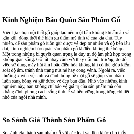
Kinh Nghiệm Bảo Quản Sản Phẩm Gỗ
Việc lựa chọn nội thất gỗ giúp tạo nên một bầu không khí ấm áp và
gần gũi, đồng thời thể hiện gu thẩm mỹ tinh tế của gia chủ. Tuy
nhiên, để sản phẩm gỗ luôn giữ được vẻ đẹp tự nhiên và độ bền lâu
dài, kinh nghiệm bảo quản sản phẩm gỗ là điều không thể bỏ qua.
Một trong những bí quyết quan trọng là duy trì độ ẩm phù hợp trong
không gian sống. Gỗ rất nhạy cảm với thay đổi môi trường, do đó
việc sử dụng máy hút ẩm hoặc điều hòa không khí có thể giúp kiểm
soát độ ẩm, tránh tình trạng nứt nẻ hay cong vênh. Ngoài ra, việc
thường xuyên vệ sinh và đánh bóng bề mặt gỗ sẽ giúp sản phẩm
luôn sáng bóng và giữ được vẻ đẹp ban đầu. Nhờ vào những kinh
nghiệm này, bạn không chỉ bảo vệ giá trị của sản phẩm mà còn
khẳng định phong cách sống tinh tế và bền vững trong từng chi tiết
nhỏ của ngôi nhà mình.
So Sánh Giá Thành Sản Phẩm Gỗ
So sánh giá thành sản phẩm gỗ với các loại vật liệu khác cho thấy