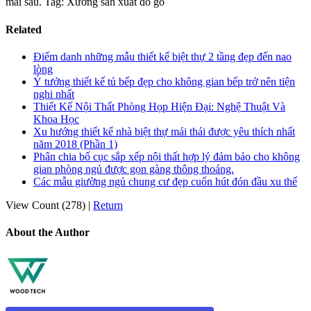
mai sau. Tag: Xưởng sản xuất đồ gỗ
Related
Điểm danh những mẫu thiết kế biệt thự 2 tầng đẹp đến nao
lòng
Ý tưởng thiết kế tủ bếp đẹp cho không gian bếp trở nên tiện
nghi nhất
Thiết Kế Nội Thất Phòng Họp Hiện Đại: Nghệ Thuật Và
Khoa Học
Xu hướng thiết kế nhà biệt thự mái thái được yêu thích nhất
năm 2018 (Phần 1)
Phân chia bố cục sắp xếp nội thất hợp lý đảm bảo cho không
gian phòng ngủ được gọn gàng thông thoáng.
Các mẫu giường ngủ chung cư đẹp cuốn hút đón đầu xu thế
View Count (278)
|
Return
About the Author