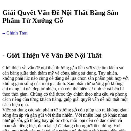
Giải Quyết Vấn Đề Nội Thất Bằng Sản
Phẩm Từ Xưởng Gỗ
-- Chinh Tran
- Giới Thiệu Về Vấn Đề Nội Thất
Giới thiệu về vấn đề nội thất thường gắn liền với việc tìm kiếm sự
cân bằng giữa tính thẩm mỹ và công năng sử dụng. Tuy nhiên,
không phải lúc nào cũng dễ dàng để lựa chọn sản phẩm phù hợp với
không gian sống của mỗi gia đình. Sản phẩm từ xưởng gỗ không
chỉ mang lại nét đẹp tự nhiên, mà còn thể hiện sự tinh tế và bền bỉ
theo thời gian. Chúng có thể được tùy chỉnh theo nhu cầu và phong
cách riêng của từng khách hàng, giúp giải quyết vấn đề nội thất một
cách hiệu quả.
Việc sử dụng các sản phẩm từ xưởng gỗ còn giúp tạo ra không gian
sống ấm áp và gần gũi với thiên nhiên. Với nhiều loại gỗ khác nhau
như gỗ sồi, gỗ thông hay gỗ óc chó, mỗi loại đều có đặc điểm và
màu sắc riêng biệt, đem lại sự đa dạng cho người tiêu dùng. Hơn
nữa, quy trình sản xuất tại các xưởng gỗ thường chú trọng đến việc