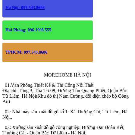
Hà Nội: 097.543.8686
Hải Phòng: 096.1993.555
TPHCM: 097.543.8686
MOREHOME HÀ NỘI
01.Văn Phòng Thiết Kế & Thi Công Nội Thất
Điạ chỉ: Tầng 3, Tòa T6-08, Đường Tôn Quang Phiệt, Quận Bắc
Từ Liêm, Hà Nội(Khu đô thị Nam Cường, đối diện chéo bộ Công
An)
02: Nhà máy sản xuất đồ gỗ số 1: Xã Thượng Cát, Từ Liêm, Hà
Nội..
03: Xưởng sản xuất đồ gỗ công nghiệp: Đường Đại Đoàn Kết,
Thượng Cát - Quận Bắc Từ Liêm - Hà Nội.