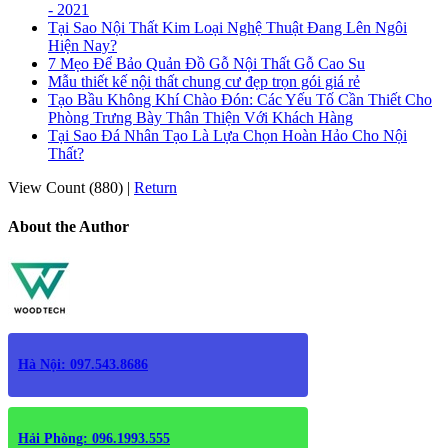
- 2021
Tại Sao Nội Thất Kim Loại Nghệ Thuật Đang Lên Ngôi
Hiện Nay?
7 Mẹo Để Bảo Quản Đồ Gỗ Nội Thất Gỗ Cao Su
Mẫu thiết kế nội thất chung cư đẹp trọn gói giá rẻ
Tạo Bầu Không Khí Chào Đón: Các Yếu Tố Cần Thiết Cho
Phòng Trưng Bày Thân Thiện Với Khách Hàng
Tại Sao Đá Nhân Tạo Là Lựa Chọn Hoàn Hảo Cho Nội
Thất?
View Count (880)
|
Return
About the Author
Hà Nội: 097.543.8686
Hải Phòng: 096.1993.555