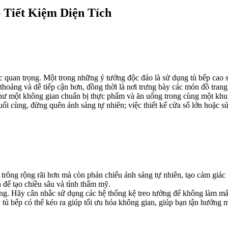
 Tiết Kiệm Diện Tích
ức quan trọng. Một trong những ý tưởng độc đáo là sử dụng tủ bếp cao sá
hoáng và dễ tiếp cận hơn, đồng thời là nơi trưng bày các món đồ trang 
hư một không gian chuẩn bị thực phẩm và ăn uống trong cùng một khu 
 Cuối cùng, đừng quên ánh sáng tự nhiên; việc thiết kế cửa sổ lớn hoặ
ông rộng rãi hơn mà còn phản chiếu ánh sáng tự nhiên, tạo cảm giác 
để tạo chiều sâu và tính thẩm mỹ.
ọng. Hãy cân nhắc sử dụng các hệ thống kệ treo tường để không làm mất
hay tủ bếp có thể kéo ra giúp tối ưu hóa không gian, giúp bạn tận hưở