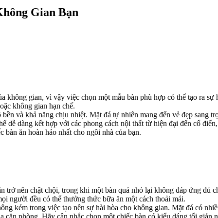
Không Gian Bạn
a không gian, vì vậy việc chọn một mẫu bàn phù hợp có thể tạo ra sự 
hoặc không gian hạn chế.
ền và khả năng chịu nhiệt. Mặt đá tự nhiên mang đến vẻ đẹp sang trọng 
 thể dễ dàng kết hợp với các phong cách nội thất từ hiện đại đến cổ đ
c bàn ăn hoàn hảo nhất cho ngôi nhà của bạn.
 trở nên chật chội, trong khi một bàn quá nhỏ lại không đáp ứng đủ c
mọi người đều có thể thưởng thức bữa ăn một cách thoải mái.
ông kém trong việc tạo nên sự hài hòa cho không gian. Mặt đá có nhiề
 của căn phòng. Hãy cân nhắc chọn một chiếc bàn có kiểu dáng tối gi