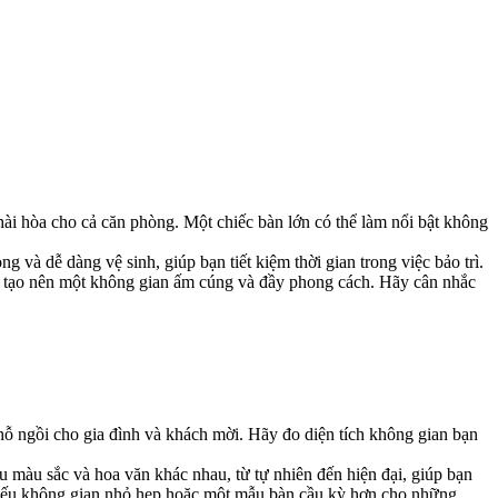
hài hòa cho cả căn phòng. Một chiếc bàn lớn có thể làm nổi bật không
và dễ dàng vệ sinh, giúp bạn tiết kiệm thời gian trong việc bảo trì.
iển, tạo nên một không gian ấm cúng và đầy phong cách. Hãy cân nhắc
hỗ ngồi cho gia đình và khách mời. Hãy đo diện tích không gian bạn
u màu sắc và hoa văn khác nhau, từ tự nhiên đến hiện đại, giúp bạn
ản nếu không gian nhỏ hẹp hoặc một mẫu bàn cầu kỳ hơn cho những