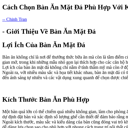
Cách Chọn Bàn Ăn Mặt Đá Phù Hợp Với 
-- Chinh Tran
- Giới Thiệu Về Bàn Ăn Mặt Đá
Lợi Ích Của Bàn Ăn Mặt Đá
Bàn ăn không chỉ là nơi để thưởng thức bữa ăn mà còn là tâm điểm củ
gian mở, trong khi những mẫu nhỏ gọn lại thích hợp cho các căn hộ 
Lợi ích của bàn ăn mặt đá không chỉ nằm ở tính thẩm mỹ mà còn ở độ b
Ngoài ra, với nhiều màu sắc và họa tiết khác nhau, bàn ăn mặt đá có
đến ánh sáng tự nhiên và các vật dụng xung quanh để chọn được chiế
Kích Thước Bàn Ăn Phù Hợp
Một bàn quá lớn có thể chiếm quá nhiều không gian, làm cho phòng ăn
dự định đặt bàn và xác định số lượng ghế cần thiết để đảm bảo rằng 
Ngoài kích thước, màu sắc và kiểu dáng của bàn cũng đóng vai trò kh
dễ dàng lựa chọn sao cho phù hợp với phong cách trang trí nội thất