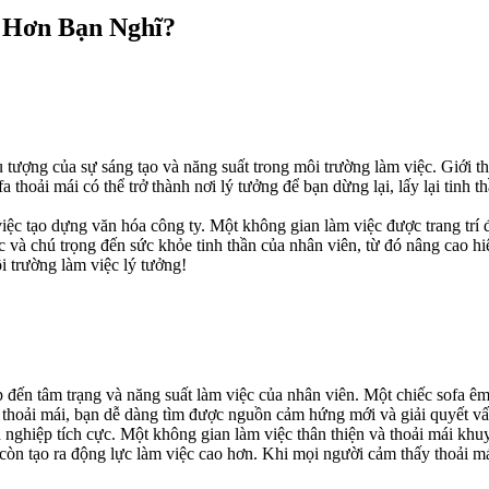
 Hơn Bạn Nghĩ?
 tượng của sự sáng tạo và năng suất trong môi trường làm việc. Giới t
fa thoải mái có thể trở thành nơi lý tưởng để bạn dừng lại, lấy lại tin
iệc tạo dựng văn hóa công ty. Một không gian làm việc được trang trí đ
c và chú trọng đến sức khỏe tinh thần của nhân viên, từ đó nâng cao hi
i trường làm việc lý tưởng!
 đến tâm trạng và năng suất làm việc của nhân viên. Một chiếc sofa êm 
i thoải mái, bạn dễ dàng tìm được nguồn cảm hứng mới và giải quyết v
ghiệp tích cực. Một không gian làm việc thân thiện và thoải mái khuy
còn tạo ra động lực làm việc cao hơn. Khi mọi người cảm thấy thoải má