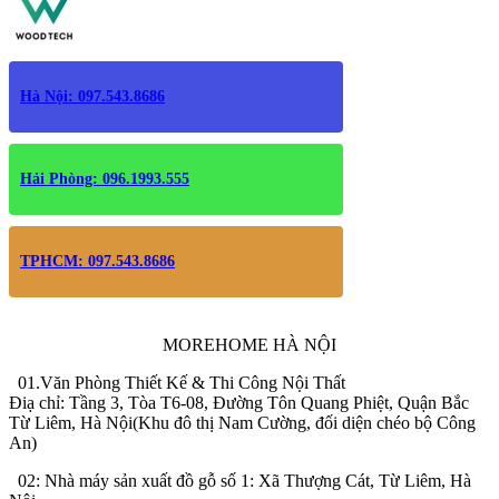
Hà Nội: 097.543.8686
Hải Phòng: 096.1993.555
TPHCM: 097.543.8686
MOREHOME HÀ NỘI
01.Văn Phòng Thiết Kế & Thi Công Nội Thất
Điạ chỉ: Tầng 3, Tòa T6-08, Đường Tôn Quang Phiệt, Quận Bắc
Từ Liêm, Hà Nội(Khu đô thị Nam Cường, đối diện chéo bộ Công
An)
02: Nhà máy sản xuất đồ gỗ số 1: Xã Thượng Cát, Từ Liêm, Hà