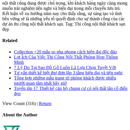
nội thất cũng đang được chú trọng, khi khách hàng ngày càng mong
muốn trải nghiệm tiện nghi và hiện đại trong mỗi chuyến lưu trú.
Kết luận về xu hướng năm nay cho thấy rằng, sự sáng tạo và tính
bền vững sẽ là những yếu tố quyết định cho sự thành công của các
dự án thi công nội thất khách sạn. Tag: Thi công nội thất khách sạn
đẹp
Related
Collection +20 mẫu so pha phong cách hiện đại độc đáo
Lợi Ích Của Việc Thi Công Nội Thất Phòng Họp Thông
Minh
7 Lý Do Tại Sao Đồ Gỗ Luôn Là Lựa Chọn Tuyệt Vời
Tư vấn thiết kế biệt thự đơn lập 3 tầng hiện đại và tiện nghi
Tổng hợp những mẫu trang trí phòng khách được nhiều
người quan tâm nhất bây giờ
Tuyển tập 17 Thiết kế căn hộ chung cư có nội thất tân cổ điển
đẹp
View Count (316)
|
Return
About the Author