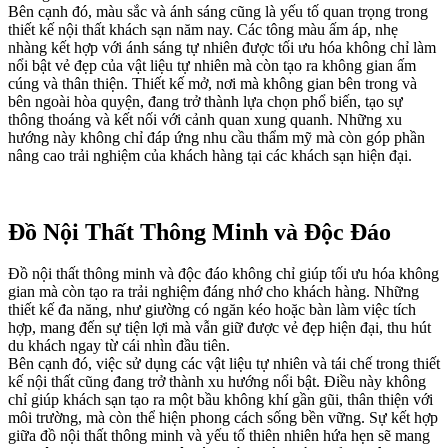
Bên cạnh đó, màu sắc và ánh sáng cũng là yếu tố quan trọng trong
thiết kế nội thất khách sạn năm nay. Các tông màu ấm áp, nhẹ
nhàng kết hợp với ánh sáng tự nhiên được tối ưu hóa không chỉ làm
nổi bật vẻ đẹp của vật liệu tự nhiên mà còn tạo ra không gian ấm
cúng và thân thiện. Thiết kế mở, nơi mà không gian bên trong và
bên ngoài hòa quyện, đang trở thành lựa chọn phổ biến, tạo sự
thông thoáng và kết nối với cảnh quan xung quanh. Những xu
hướng này không chỉ đáp ứng nhu cầu thẩm mỹ mà còn góp phần
nâng cao trải nghiệm của khách hàng tại các khách sạn hiện đại.
Đồ Nội Thất Thông Minh và Độc Đáo
Đồ nội thất thông minh và độc đáo không chỉ giúp tối ưu hóa không
gian mà còn tạo ra trải nghiệm đáng nhớ cho khách hàng. Những
thiết kế đa năng, như giường có ngăn kéo hoặc bàn làm việc tích
hợp, mang đến sự tiện lợi mà vẫn giữ được vẻ đẹp hiện đại, thu hút
du khách ngay từ cái nhìn đầu tiên.
Bên cạnh đó, việc sử dụng các vật liệu tự nhiên và tái chế trong thiết
kế nội thất cũng đang trở thành xu hướng nổi bật. Điều này không
chỉ giúp khách sạn tạo ra một bầu không khí gần gũi, thân thiện với
môi trường, mà còn thể hiện phong cách sống bền vững. Sự kết hợp
giữa đồ nội thất thông minh và yếu tố thiên nhiên hứa hẹn sẽ mang