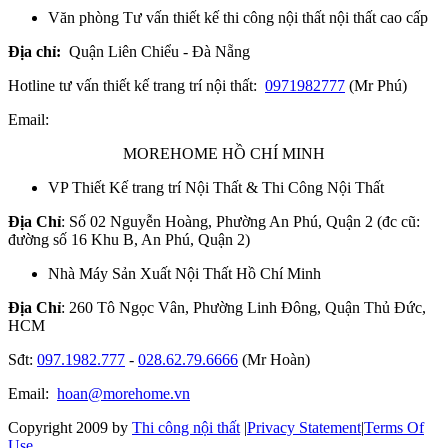
Văn phòng Tư vấn thiết kế thi công nội thất nội thất cao cấp
Địa chỉ:
Quận Liên Chiểu - Đà Nẵng
Hotline tư vấn thiết kế trang trí nội thất:
0971982777
(Mr Phú)
Email:
MOREHOME HỒ CHÍ MINH
VP Thiết Kế trang trí Nội Thất & Thi Công Nội Thất
Địa Chỉ
: Số 02 Nguyễn Hoàng, Phường An Phú, Quận 2 (đc cũ:
đường số 16 Khu B, An Phú, Quận 2)
Nhà Máy Sản Xuất Nội Thất Hồ Chí Minh
Địa Chỉ
: 260 Tô Ngọc Vân, Phường Linh Đông, Quận Thủ Đức,
HCM
Sđt:
097.1982.777
-
028.62.79.6666
(Mr Hoàn)
Email:
hoan@morehome.vn
Copyright 2009 by
Thi công nội thất
|
Privacy Statement
|
Terms Of
Use