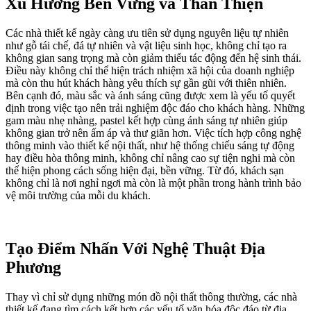
Xu Hướng Bền Vững và Thân Thiện
Các nhà thiết kế ngày càng ưu tiên sử dụng nguyên liệu tự nhiên
như gỗ tái chế, đá tự nhiên và vật liệu sinh học, không chỉ tạo ra
không gian sang trọng mà còn giảm thiểu tác động đến hệ sinh thái.
Điều này không chỉ thể hiện trách nhiệm xã hội của doanh nghiệp
mà còn thu hút khách hàng yêu thích sự gần gũi với thiên nhiên.
Bên cạnh đó, màu sắc và ánh sáng cũng được xem là yếu tố quyết
định trong việc tạo nên trải nghiệm độc đáo cho khách hàng. Những
gam màu nhẹ nhàng, pastel kết hợp cùng ánh sáng tự nhiên giúp
không gian trở nên ấm áp và thư giãn hơn. Việc tích hợp công nghệ
thông minh vào thiết kế nội thất, như hệ thống chiếu sáng tự động
hay điều hòa thông minh, không chỉ nâng cao sự tiện nghi mà còn
thể hiện phong cách sống hiện đại, bền vững. Từ đó, khách sạn
không chỉ là nơi nghỉ ngơi mà còn là một phần trong hành trình bảo
vệ môi trường của mỗi du khách.
Tạo Điểm Nhấn Với Nghệ Thuật Địa
Phương
Thay vì chỉ sử dụng những món đồ nội thất thông thường, các nhà
thiết kế đang tìm cách kết hợp các yếu tố văn hóa độc đáo từ địa