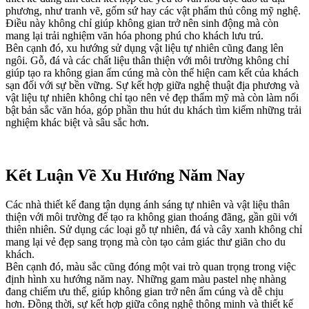
phương, như tranh vẽ, gốm sứ hay các vật phẩm thủ công mỹ nghệ.
Điều này không chỉ giúp không gian trở nên sinh động mà còn
mang lại trải nghiệm văn hóa phong phú cho khách lưu trú.
Bên cạnh đó, xu hướng sử dụng vật liệu tự nhiên cũng đang lên
ngôi. Gỗ, đá và các chất liệu thân thiện với môi trường không chỉ
giúp tạo ra không gian ấm cúng mà còn thể hiện cam kết của khách
sạn đối với sự bền vững. Sự kết hợp giữa nghệ thuật địa phương và
vật liệu tự nhiên không chỉ tạo nên vẻ đẹp thẩm mỹ mà còn làm nổi
bật bản sắc văn hóa, góp phần thu hút du khách tìm kiếm những trải
nghiệm khác biệt và sâu sắc hơn.
Kết Luận Về Xu Hướng Năm Nay
Các nhà thiết kế đang tận dụng ánh sáng tự nhiên và vật liệu thân
thiện với môi trường để tạo ra không gian thoáng đãng, gần gũi với
thiên nhiên. Sử dụng các loại gỗ tự nhiên, đá và cây xanh không chỉ
mang lại vẻ đẹp sang trọng mà còn tạo cảm giác thư giãn cho du
khách.
Bên cạnh đó, màu sắc cũng đóng một vai trò quan trọng trong việc
định hình xu hướng năm nay. Những gam màu pastel nhẹ nhàng
đang chiếm ưu thế, giúp không gian trở nên ấm cúng và dễ chịu
hơn. Đồng thời, sự kết hợp giữa công nghệ thông minh và thiết kế