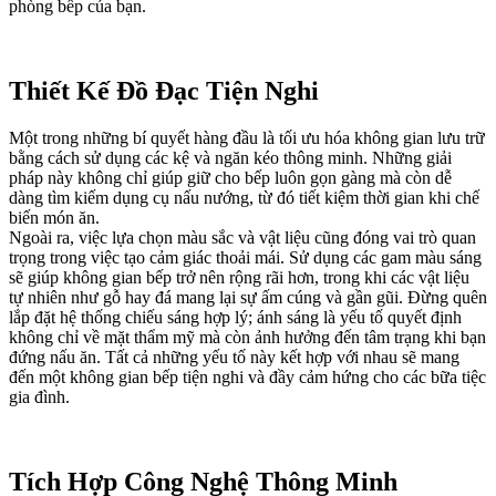
phòng bếp của bạn.
Thiết Kế Đồ Đạc Tiện Nghi
Một trong những bí quyết hàng đầu là tối ưu hóa không gian lưu trữ
bằng cách sử dụng các kệ và ngăn kéo thông minh. Những giải
pháp này không chỉ giúp giữ cho bếp luôn gọn gàng mà còn dễ
dàng tìm kiếm dụng cụ nấu nướng, từ đó tiết kiệm thời gian khi chế
biến món ăn.
Ngoài ra, việc lựa chọn màu sắc và vật liệu cũng đóng vai trò quan
trọng trong việc tạo cảm giác thoải mái. Sử dụng các gam màu sáng
sẽ giúp không gian bếp trở nên rộng rãi hơn, trong khi các vật liệu
tự nhiên như gỗ hay đá mang lại sự ấm cúng và gần gũi. Đừng quên
lắp đặt hệ thống chiếu sáng hợp lý; ánh sáng là yếu tố quyết định
không chỉ về mặt thẩm mỹ mà còn ảnh hưởng đến tâm trạng khi bạn
đứng nấu ăn. Tất cả những yếu tố này kết hợp với nhau sẽ mang
đến một không gian bếp tiện nghi và đầy cảm hứng cho các bữa tiệc
gia đình.
Tích Hợp Công Nghệ Thông Minh