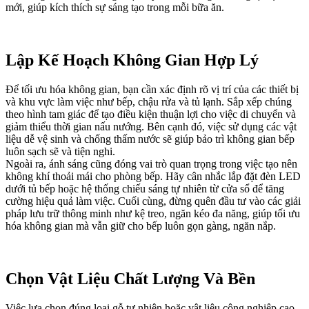
mới, giúp kích thích sự sáng tạo trong mỗi bữa ăn.
Lập Kế Hoạch Không Gian Hợp Lý
Để tối ưu hóa không gian, bạn cần xác định rõ vị trí của các thiết bị
và khu vực làm việc như bếp, chậu rửa và tủ lạnh. Sắp xếp chúng
theo hình tam giác để tạo điều kiện thuận lợi cho việc di chuyển và
giảm thiểu thời gian nấu nướng. Bên cạnh đó, việc sử dụng các vật
liệu dễ vệ sinh và chống thấm nước sẽ giúp bảo trì không gian bếp
luôn sạch sẽ và tiện nghi.
Ngoài ra, ánh sáng cũng đóng vai trò quan trọng trong việc tạo nên
không khí thoải mái cho phòng bếp. Hãy cân nhắc lắp đặt đèn LED
dưới tủ bếp hoặc hệ thống chiếu sáng tự nhiên từ cửa sổ để tăng
cường hiệu quả làm việc. Cuối cùng, đừng quên đầu tư vào các giải
pháp lưu trữ thông minh như kệ treo, ngăn kéo đa năng, giúp tối ưu
hóa không gian mà vẫn giữ cho bếp luôn gọn gàng, ngăn nắp.
Chọn Vật Liệu Chất Lượng Và Bền
Việc lựa chọn đúng loại gỗ tự nhiên hoặc vật liệu công nghiệp cao