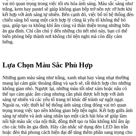
vai trò quan trọng trong việc tối ưu hóa ánh sáng. Màu sắc sáng như
trắng, kem hay pastel sẽ giúp không gian bếp trở nên rực rỡ hơn khi
kết hợp với ánh sáng tự nhiên. Bên cạnh đó, việc bố trí hệ thống đèn
chiếu sáng bổ sung một cách hợp lý cũng là yếu tố không thể bỏ
qua, giúp tạo ra không khí ấm cúng và thân thiện trong những bữa
ăn gia đình. Chỉ cần chú ý đến những chi tiết nhỏ này, bạn có thể
biến phòng bếp thành nơi không chỉ tiện nghi mà còn đầy cảm
hứng.
Lựa Chọn Màu Sắc Phù Hợp
Những gam màu sáng như trắng, xanh nhạt hay vàng nhạt thường
mang lại cảm giác thoáng đãng và sạch sẽ, rất thích hợp cho những
không gian nhỏ. Ngược lại, những màu tối như xám hoặc nâu có
thể tạo cảm giác ấm cúng nhưng cần phải được kết hợp với ánh
sáng tự nhiên và các yếu tố trang trí khác để tránh sự ngột ngạt.
Ngoài ra, việc thiết kế hệ thống ánh sáng cũng đóng vai trò quan
trọng trong việc tạo nên không gian bếp tiện nghi. Kết hợp giữa ánh
sáng tự nhiên và ánh sáng nhân tạo một cách hài hòa sẽ giúp làm
nổi bật màu sắc của nội thất, đồng thời tạo ra bầu không khí ấm áp
cho các bữa ăn gia đình. Hãy cân nhắc sử dụng đèn LED âm trần
hoặc đèn thả phong cách hiện đại để tăng thêm phần sang trọng cho