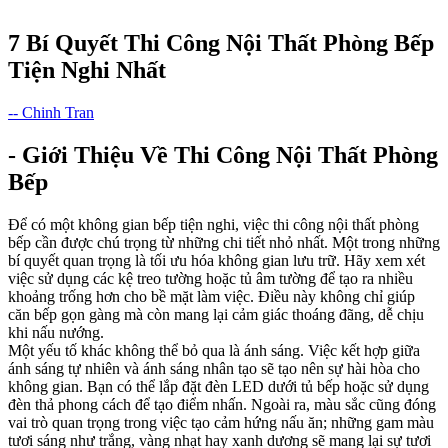
7 Bí Quyết Thi Công Nội Thất Phòng Bếp
Tiện Nghi Nhất
-- Chinh Tran
- Giới Thiệu Về Thi Công Nội Thất Phòng
Bếp
Để có một không gian bếp tiện nghi, việc thi công nội thất phòng
bếp cần được chú trọng từ những chi tiết nhỏ nhất. Một trong những
bí quyết quan trọng là tối ưu hóa không gian lưu trữ. Hãy xem xét
việc sử dụng các kệ treo tường hoặc tủ âm tường để tạo ra nhiều
khoảng trống hơn cho bề mặt làm việc. Điều này không chỉ giúp
căn bếp gọn gàng mà còn mang lại cảm giác thoáng đãng, dễ chịu
khi nấu nướng.
Một yếu tố khác không thể bỏ qua là ánh sáng. Việc kết hợp giữa
ánh sáng tự nhiên và ánh sáng nhân tạo sẽ tạo nên sự hài hòa cho
không gian. Bạn có thể lắp đặt đèn LED dưới tủ bếp hoặc sử dụng
đèn thả phong cách để tạo điểm nhấn. Ngoài ra, màu sắc cũng đóng
vai trò quan trọng trong việc tạo cảm hứng nấu ăn; những gam màu
tươi sáng như trắng, vàng nhạt hay xanh dương sẽ mang lại sự tươi