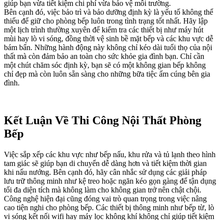
giúp bạn vừa tiết kiệm chi phí vừa bảo vệ môi trường.
Bên cạnh đó, việc bảo trì và bảo dưỡng định kỳ là yếu tố không thể
thiếu để giữ cho phòng bếp luôn trong tình trạng tốt nhất. Hãy lập
một lịch trình thường xuyên để kiểm tra các thiết bị như máy hút
mùi hay lò vi sóng, đồng thời vệ sinh bề mặt bếp và các khu vực dễ
bám bẩn. Những hành động này không chỉ kéo dài tuổi thọ của nội
thất mà còn đảm bảo an toàn cho sức khỏe gia đình bạn. Chỉ cần
một chút chăm sóc định kỳ, bạn sẽ có một không gian bếp không
chỉ đẹp mà còn luôn sẵn sàng cho những bữa tiệc ấm cúng bên gia
đình.
Kết Luận Về Thi Công Nội Thất Phòng
Bếp
Việc sắp xếp các khu vực như bếp nấu, khu rửa và tủ lạnh theo hình
tam giác sẽ giúp bạn di chuyển dễ dàng hơn và tiết kiệm thời gian
khi nấu nướng. Bên cạnh đó, hãy cân nhắc sử dụng các giải pháp
lưu trữ thông minh như kệ treo hoặc ngăn kéo gọn gàng để tận dụng
tối đa diện tích mà không làm cho không gian trở nên chật chội.
Công nghệ hiện đại cũng đóng vai trò quan trọng trong việc nâng
cao tiện nghi cho phòng bếp. Các thiết bị thông minh như bếp từ, lò
vi sóng kết nối wifi hay máy lọc không khí không chỉ giúp tiết kiệm