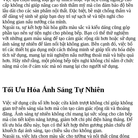
cấp không chỉ giúp nâng cao tính thẩm mỹ mà còn đảm bảo độ bền
lâu dài cho các sản phẩm nội thất. Đặc biệt, bề mặt chống thấm và
dễ dàng vệ sinh sẽ giúp bạn duy trì sự sạch sẽ và tiện nghi cho
không gian nấu nướng của mình.
Ngoài ra, sự kết hợp hài hòa giữa màu sắc và kiểu dáng cũng góp
phần tạo nên sự tiện nghi cho phòng bếp. Bạn có thể thử nghiệm
với những gam màu sáng để tạo cảm giác rộng rãi hơn hoặc sử dụng
ánh sáng tự nhiên để làm nổi bật không gian. Bên cạnh đó, việc bố
trí các thiết bị gia dụng một cách thông minh sẽ giúp tối ưu hóa diện
tích sử dụng, mang lại trải nghiệm nấu nướng thoải mái và hiệu quả
hơn. Hãy nhớ rằng, một phòng bếp tiện nghi không chỉ nằm ở chức
năng mà còn ở cảm xúc mà nó mang lại cho người sử dụng.
Tối Ưu Hóa Ánh Sáng Tự Nhiên
Việc sử dụng cửa sổ lớn hoặc cửa kính trượt không chỉ giúp không
gian trở nên sáng sủa hơn mà còn tạo cảm giác rộng rãi và thoáng
đãng. Ánh sáng tự nhiên không chỉ mang lại sức sống cho căn bếp
mà còn tiết kiệm năng lượng, giảm bớt chi phí điện hàng tháng. Để
tối ưu hóa điều này, bạn có thể kết hợp thêm gương phản chiếu để
khuếch đại ánh sáng, tạo chiều sâu cho không gian.
Ngoài ra, việc lựa chọn màu sắc cho tường và nội thất cũng đóng