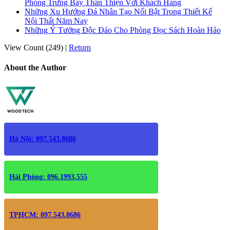
Phòng Trưng Bày Thân Thiện Với Khách Hàng
Những Xu Hướng Đá Nhân Tạo Nổi Bật Trong Thiết Kế
Nội Thất Năm Nay
Những Ý Tưởng Độc Đáo Cho Phòng Đọc Sách Hoàn Hảo
View Count (249)
|
Return
About the Author
Hà Nội: 097.543.8686
Hải Phòng: 096.1993.555
TPHCM: 097.543.8686