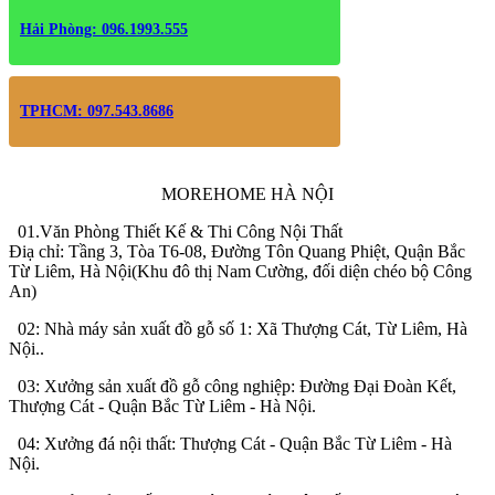
Hải Phòng: 096.1993.555
TPHCM: 097.543.8686
MOREHOME HÀ NỘI
01.Văn Phòng Thiết Kế & Thi Công Nội Thất
Điạ chỉ: Tầng 3, Tòa T6-08, Đường Tôn Quang Phiệt, Quận Bắc
Từ Liêm, Hà Nội(Khu đô thị Nam Cường, đối diện chéo bộ Công
An)
02: Nhà máy sản xuất đồ gỗ số 1: Xã Thượng Cát, Từ Liêm, Hà
Nội..
03: Xưởng sản xuất đồ gỗ công nghiệp: Đường Đại Đoàn Kết,
Thượng Cát - Quận Bắc Từ Liêm - Hà Nội.
04: Xưởng đá nội thất: Thượng Cát - Quận Bắc Từ Liêm - Hà
Nội.