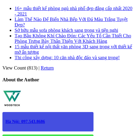
16+ mẫu thiết kế phòng ngủ nhà phố đẹp đẳng cấp nhất 2020
- 2021
Làm Thế Nào Để Biến Nhà Bếp Với Đá Màu Trắng Tuyệt
Đẹp?
Sở hữu mẫu sofa phòng khách sang trọng và tiện nghi
Tạo Bầu Không Khí Chào Đón: Các Yếu Tố Cần Thiết Cho
Phòng Trưng Bày Thân Thiện Với Khách Hàng
15 mẫu thiết kế nội thất văn phòng 3D sang trọng với thiết kế
mở ấn tượng
Thi công xây dựng: 10 căn nhà độc đáo và sang trọng!
View Count (813)
|
Return
About the Author
Hà Nội: 097.543.8686