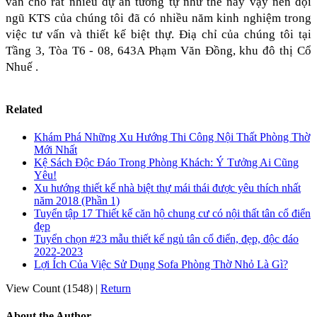
vấn cho rất nhiều dự án tương tự như thế này vậy nên đội 
ngũ KTS của chúng tôi đã có nhiều năm kinh nghiệm trong 
việc tư vấn và thiết kế biệt thự. Điạ chỉ của chúng tôi tại 
Tầng 3, Tòa T6 - 08, 643A Phạm Văn Đồng, khu đô thị Cổ 
Nhuế .
Related
Khám Phá Những Xu Hướng Thi Công Nội Thất Phòng Thờ
Mới Nhất
Kệ Sách Độc Đáo Trong Phòng Khách: Ý Tưởng Ai Cũng
Yêu!
Xu hướng thiết kế nhà biệt thự mái thái được yêu thích nhất
năm 2018 (Phần 1)
Tuyển tập 17 Thiết kế căn hộ chung cư có nội thất tân cổ điển
đẹp
Tuyển chọn #23 mẫu thiết kế ngủ tân cổ điển, đẹp, độc đáo
2022-2023
Lợi Ích Của Việc Sử Dụng Sofa Phòng Thờ Nhỏ Là Gì?
View Count (1548)
|
Return
About the Author