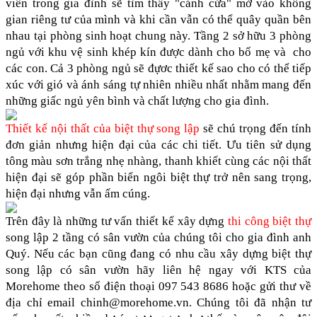
viên trong gia đình sẽ tìm thấy "cánh cửa" mở vào không 
gian riêng tư của mình và khi cần vẫn có thể quây quần bên 
nhau tại phòng sinh hoạt chung này. Tầng 2 sở hữu 3 phòng 
ngủ với khu vệ sinh khép kín được dành cho bố mẹ và  cho 
các con. Cả 3 phòng ngủ sẽ đựơc thiết kế sao cho có thể tiếp 
xúc với gió và ánh sáng tự nhiên nhiều nhất nhằm mang đến 
những giấc ngủ yên bình và chất lượng cho gia đình.
Thiết kế nội thất của biệt thự song lập
 sẽ chú trọng đến tính 
đơn giản nhưng hiện đại của các chi tiết. Ưu tiên sử dụng 
tông màu sơn trắng nhẹ nhàng, thanh khiết cùng các nội thất 
hiện đại sẽ góp phần biển ngôi biệt thự trở nên sang trọng, 
hiện đại nhưng vẫn ấm cúng.
Trên đây là những tư vấn thiết kế xây dựng
 thi công biệt thự
song lập 2 tầng có sân vườn của chúng tôi cho gia đình anh 
Quý. Nếu các bạn cũng đang có nhu cầu xây dựng biệt thự 
song lập có sân vườn hãy liên hệ ngay với KTS của 
Morehome theo số điện thoại 097 543 8686 hoặc gửi thư về 
địa chỉ email 
chinh@morehome.vn
. Chúng tôi đã nhận tư 