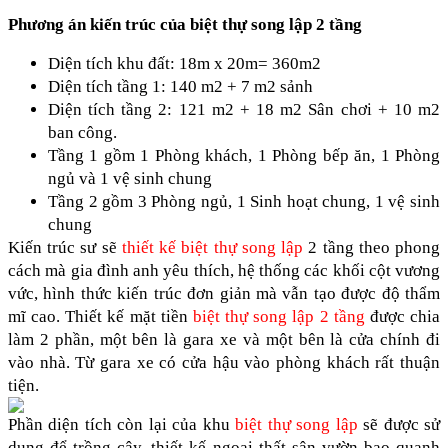
Phương án kiến trúc của biệt thự song lập 2 tầng
Diện tích khu đất: 18m x 20m= 360m2
Diện tích tầng 1: 140 m2 + 7 m2 sảnh
Diện tích tầng 2: 121 m2 + 18 m2 Sân chơi + 10 m2 
ban công.
Tầng 1 gồm 1 Phòng khách, 1 Phòng bếp ăn, 1 Phòng 
ngủ và 1 vệ sinh chung
Tầng 2 gồm 3 Phòng ngủ, 1 Sinh hoạt chung, 1 vệ sinh 
chung
Kiến trúc sư sẽ 
thiết kế biệt thự song lập
 2 tầng theo phong 
cách mà gia đình anh yêu thích, hệ thống các khối cột vương 
vức, hình thức kiến trúc đơn giản mà vẫn tạo được độ thẩm 
mĩ cao. Thiết kế mặt tiền 
biệt thự song lập 2
tầng
 được chia 
làm 2 phần, một bên là gara xe và một bên là cửa chính đi 
vào nhà. Từ gara xe có cửa hậu vào phòng khách rất thuận 
tiện.
Phần diện tích còn lại của khu 
biệt thự song lập
 sẽ được sử 
dụng để trồng cây, thiết kế ngoại thất sân vườn bao quanh 