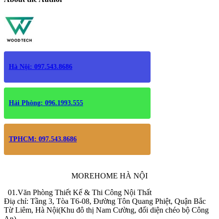
Hà Nội: 097.543.8686
Hải Phòng: 096.1993.555
TPHCM: 097.543.8686
MOREHOME HÀ NỘI
01.Văn Phòng Thiết Kế & Thi Công Nội Thất
Điạ chỉ: Tầng 3, Tòa T6-08, Đường Tôn Quang Phiệt, Quận Bắc
Từ Liêm, Hà Nội(Khu đô thị Nam Cường, đối diện chéo bộ Công
An)