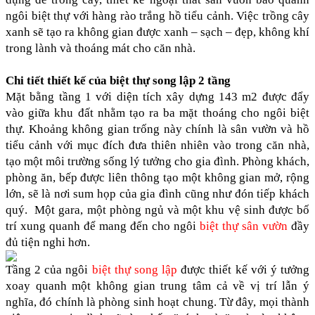
ngôi biệt thự với hàng rào trắng hồ tiểu cảnh. Việc trồng cây 
xanh sẽ tạo ra không gian được xanh – sạch – đẹp, không khí 
trong lành và thoáng mát cho căn nhà.
Chi tiết thiết kế của biệt thự song lập 2 tầng
Mặt bằng tầng 1 với diện tích xây dựng 143 m2 được đẩy 
vào giữa khu đất nhằm tạo ra ba mặt thoáng cho ngôi biệt 
thự. Khoảng không gian trống này chính là sân vườn và hồ 
tiểu cảnh với mục đích đưa thiên nhiên vào trong căn nhà, 
tạo một môi trường sống lý tưởng cho gia đình. Phòng khách, 
phòng ăn, bếp được liên thông tạo một không gian mở, rộng 
lớn, sẽ là nơi sum họp của gia đình cũng như đón tiếp khách 
quý.  Một gara, một phòng ngủ và một khu vệ sinh được bố 
trí xung quanh để mang đến cho ngôi 
biệt thự sân vườn
 đầy 
đủ tiện nghi hơn.
Tầng 2 của ngôi 
biệt thự song lập
 được thiết kế với ý tưởng 
xoay quanh một không gian trung tâm cả về vị trí lẫn ý 
nghĩa, đó chính là phòng sinh hoạt chung. Từ đây, mọi thành 