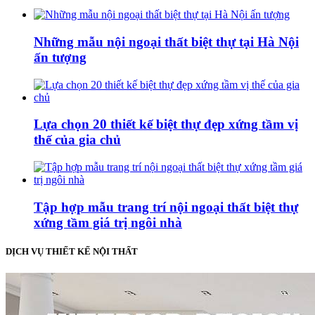
Những mẫu nội ngoại thất biệt thự tại Hà Nội
ấn tượng
Lựa chọn 20 thiết kế biệt thự đẹp xứng tầm vị
thế của gia chủ
Tập hợp mẫu trang trí nội ngoại thất biệt thự
xứng tầm giá trị ngôi nhà
DỊCH VỤ THIẾT KẾ NỘI THẤT